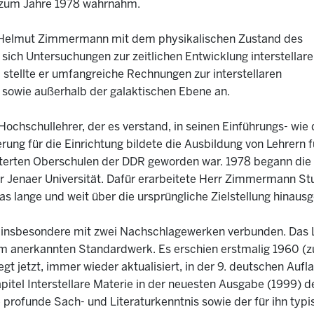
is zum Jahre 1978 wahrnahm.
ar Helmut Zimmermann mit dem physikalischen Zustand des
sich Untersuchungen zur zeitlichen Entwicklung interstellare
tellte er umfangreiche Rechnungen zur interstellaren
 sowie außerhalb der galaktischen Ebene an.
chschullehrer, der es verstand, in seinen Einführungs- wie 
ng für die Einrichtung bildete die Ausbildung von Lehrern 
terten Oberschulen der DDR geworden war. 1978 begann die D
 Jenaer Universität. Dafür erarbeitete Herr Zimmermann S
as lange und weit über die ursprüngliche Zielstellung hinau
nsbesondere mit zwei Nachschlagewerken verbunden. Das L
 anerkannten Standardwerk. Es erschien erstmalig 1960 (zu
 jetzt, immer wieder aktualisiert, in der 9. deutschen Aufla
tel Interstellare Materie in der neuesten Ausgabe (1999) 
e profunde Sach- und Literaturkenntnis sowie der für ihn ty