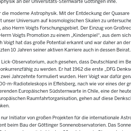
ophysik an der Universitäts-Sternwarte Göttingen inne.
r die moderne Astrophysik. Mit der Entdeckung der Quasare e
t unser Universum auf kosmologischen Skalen zu untersuch
ik, also Herrn Voigts Forschungsgebiet. Der Einzug von Groß
rrn Voigts Promotion zu einem „Kinderspiel“, aus dem sich
ch Voigt hat das große Potential erkannt und war daher an d
zten 10 Jahren seiner aktiven Karriere auch in dessen Beirat.
am Lick-Observatorium, auch gesehen, dass Deutschland im 
onkurrenzfähig zu werden. Er hat 1962 die erste „DFG Denksch
s zwei Jahrzehnte formuliert wurden. Herr Voigt war dafür ge
00-m-Radioteleskops in Effelsberg, nach wie vor eines der g
ierenden Europäischen Südsternwarte in Chile, eine der heut
uropäischen Raumfahrtorganisation, gehen auf diese Denksch
nken.
t nur Initiator von großen Projekten für die internationale Ast
ent beim Bau der Göttinger Sonnenobservatorien. Das Sonne