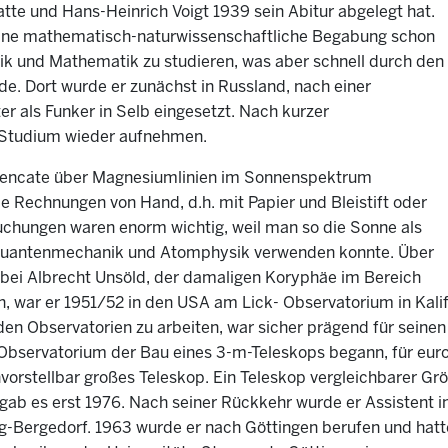
hatte und Hans-Heinrich Voigt 1939 sein Abitur abgelegt hat.
 seine mathematisch-naturwissenschaftliche Begabung schon
ysik und Mathematik zu studieren, was aber schnell durch den
e. Dort wurde er zunächst in Russland, nach einer
r als Funker in Selb eingesetzt. Nach kurzer
 Studium wieder aufnehmen.
uggencate über Magnesiumlinien im Sonnenspektrum
Rechnungen von Hand, d.h. mit Papier und Bleistift oder
hungen waren enorm wichtig, weil man so die Sonne als
r Quantenmechanik und Atomphysik verwenden konnte. Über
el bei Albrecht Unsöld, der damaligen Koryphäe im Bereich
 war er 1951/52 in den USA am Lick- Observatorium in Kalif
den Observatorien zu arbeiten, war sicher prägend für seine
ck-Observatorium der Bau eines 3-m-Teleskops begann, für euro
vorstellbar großes Teleskop. Ein Teleskop vergleichbarer Gr
ab es erst 1976. Nach seiner Rückkehr wurde er Assistent in 
Bergedorf. 1963 wurde er nach Göttingen berufen und hatte 