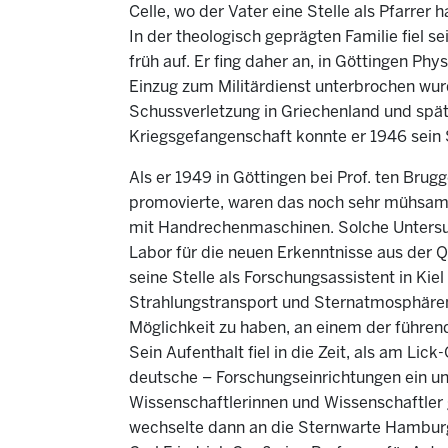
Celle, wo der Vater eine Stelle als Pfarrer 
In der theologisch geprägten Familie fiel
früh auf. Er fing daher an, in Göttingen Ph
Einzug zum Militärdienst unterbrochen wurd
Schussverletzung in Griechenland und späte
Kriegsgefangenschaft konnte er 1946 sein
Als er 1949 in Göttingen bei Prof. ten Br
promovierte, waren das noch sehr mühsame 
mit Handrechenmaschinen. Solche Untersuc
Labor für die neuen Erkenntnisse aus de
seine Stelle als Forschungsassistent in Ki
Strahlungstransport und Sternatmosphären,
Möglichkeit zu haben, an einem der führen
Sein Aufenthalt fiel in die Zeit, als am Li
deutsche – Forschungseinrichtungen ein un
Wissenschaftlerinnen und Wissenschaftler g
wechselte dann an die Sternwarte Hamburg-