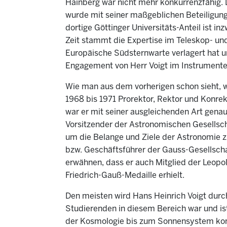
Hainberg war nicht mehr konkurrenzfähig. 
wurde mit seiner maßgeblichen Beteiligung 
dortige Göttinger Universitäts-Anteil ist 
Zeit stammt die Expertise im Teleskop- und
Europäische Südsternwarte verlagert hat 
Engagement von Herr Voigt im Instrument
Wie man aus dem vorherigen schon sieht, wa
1968 bis 1971 Prorektor, Rektor und Konrek
war er mit seiner ausgleichenden Art genau 
Vorsitzender der Astronomischen Gesellscha
um die Belange und Ziele der Astronomie z
bzw. Geschäftsführer der Gauss-Gesellscha
erwähnen, dass er auch Mitglied der Leopo
Friedrich-Gauß-Medaille erhielt.
Den meisten wird Hans Heinrich Voigt durc
Studierenden in diesem Bereich war und i
der Kosmologie bis zum Sonnensystem komp