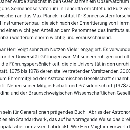
Daher wurde zunächst in den 60er Jahren ein Observatorium 
das Sonnenobservatorium in Teneriffa errichtet und kurz vor
inzwischen an das Max-Planck-Institut für Sonnensystemforsc
 Instrumentenbau, die sich nach der Emeritierung von Herrn 
und einen wichtigen Anteil an dem Renommee des Instituts 
enbau wiederum enorm wichtig und vorausschauend.
r Herr Voigt sehr zum Nutzen Vieler engagiert. Es verwundert
tor der Universität Göttingen war. Mit seinem ruhigen und o
die Führungspersönlichkeit, die die Universität in den unruh
ft, 1975 bis 1978 deren stellvertretender Vorsitzender. 200
um Ehrenmitglied der Astronomischen Gesellschaft ernannt.
ft. Neben seiner Mitgliedschaft und Präsidentschaft (1978/7
ldina und der Braunschweigischen Wissenschaftlichen Gesells
h sein für Generationen prägendes Buch „Abriss der Astrono
st es ein Standardwerk, das auf hervorragende Weise das br
akt aber umfassend abdeckt. Wie Herr Voigt im Vorwort der 