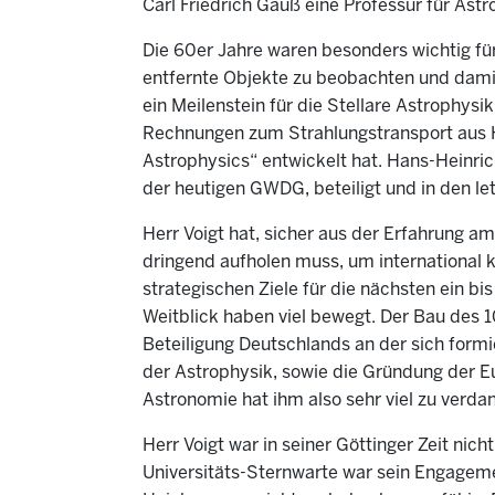
Carl Friedrich Gauß eine Professur für Astr
Die 60er Jahre waren besonders wichtig fü
entfernte Objekte zu beobachten und dami
ein Meilenstein für die Stellare Astrophys
Rechnungen zum Strahlungstransport aus He
Astrophysics“ entwickelt hat. Hans-Heinri
der heutigen GWDG, beteiligt und in den let
Herr Voigt hat, sicher aus der Erfahrung 
dringend aufholen muss, um international k
strategischen Ziele für die nächsten ein bi
Weitblick haben viel bewegt. Der Bau des 1
Beteiligung Deutschlands an der sich form
der Astrophysik, sowie die Gründung der E
Astronomie hat ihm also sehr viel zu verda
Herr Voigt war in seiner Göttinger Zeit nich
Universitäts-Sternwarte war sein Engagem