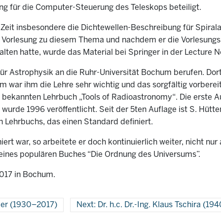
ng für die Computer-Steuerung des Teleskops beteiligt.
er Zeit insbesondere die Dichtewellen-Beschreibung für Spir
e Vorlesung zu diesem Thema und nachdem er die Vorlesungsr
alten hatte, wurde das Material bei Springer in der Lecture N
ür Astrophysik an die Ruhr-Universität Bochum berufen. Dort
 war ihm die Lehre sehr wichtig und das sorgfältig vorbereit
bekannten Lehrbuch „Tools of Radioastronomy“. Die erste Au
r wurde 1996 veröffentlicht. Seit der 5ten Auflage ist S. Hütt
n Lehrbuchs, das einen Standard definiert.
ert war, so arbeitete er doch kontinuierlich weiter, nicht nu
eines populären Buches “Die Ordnung des Universums”.
2017 in Bochum.
aler (1930–2017)
Next: Dr. h.c. Dr.-Ing. Klaus Tschira (19