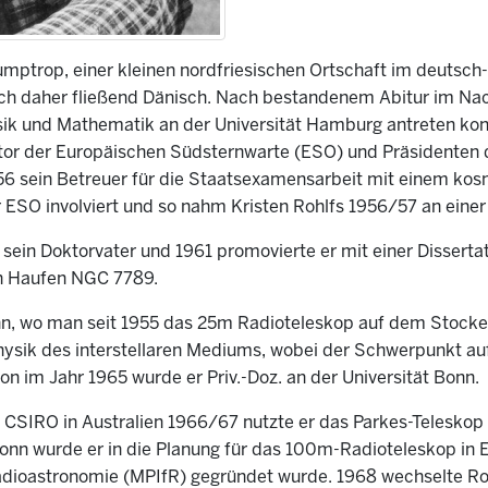
umptrop, einer kleinen nordfriesischen Ortschaft im deutsch
rach daher fließend Dänisch. Nach bestandenem Abitur im Na
hysik und Mathematik an der Universität Hamburg antreten kon
r der Europäischen Südsternwarte (ESO) und Präsidenten d
56 sein Betreuer für die Staatsexamensarbeit mit einem kos
ESO involviert und so nahm Kristen Rohlfs 1956/57 an einer 
in Doktorvater und 1961 promovierte er mit einer Disserta
en Haufen NGC 7789.
nn, wo man seit 1955 das 25m Radioteleskop auf dem Stockert
hysik des interstellaren Mediums, wobei der Schwerpunkt au
ion im Jahr 1965 wurde er Priv.-Doz. an der Universität Bonn.
CSIRO in Australien 1966/67 nutzte er das Parkes-Teleskop 
onn wurde er in die Planung für das 100m-Radioteleskop in E
dioastronomie (MPIfR) gegründet wurde. 1968 wechselte Roh