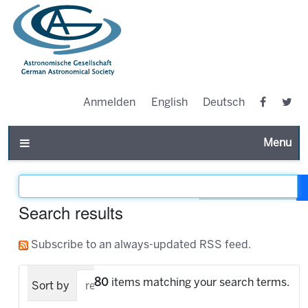
Anmelden
English
Deutsch
Toggle n
Filter the results
Search results
Subscribe to an always-updated RSS feed.
80
items matching your search terms.
Sort by
relevance
date (newest first)
alpha