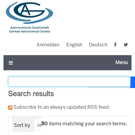
Anmelden
English
Deutsch
Toggle n
Filter the results
Search results
Subscribe to an always-updated RSS feed.
80
items matching your search terms.
Sort by
relevance
date (newest first)
alpha