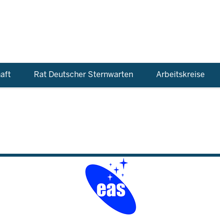
aft
Rat Deutscher Sternwarten
Arbeitskreise