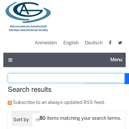
Anmelden
English
Deutsch
Toggle n
Filter the results
Search results
Subscribe to an always-updated RSS feed.
80
items matching your search terms.
Sort by
relevance
date (newest first)
alpha