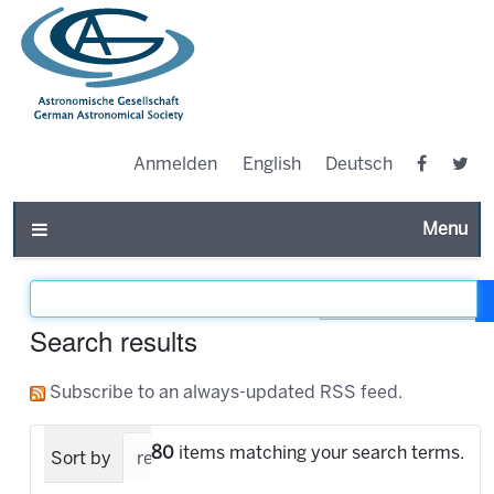
Anmelden
English
Deutsch
Toggle n
Filter the results
Search results
Subscribe to an always-updated RSS feed.
80
items matching your search terms.
Sort by
relevance
date (newest first)
alpha