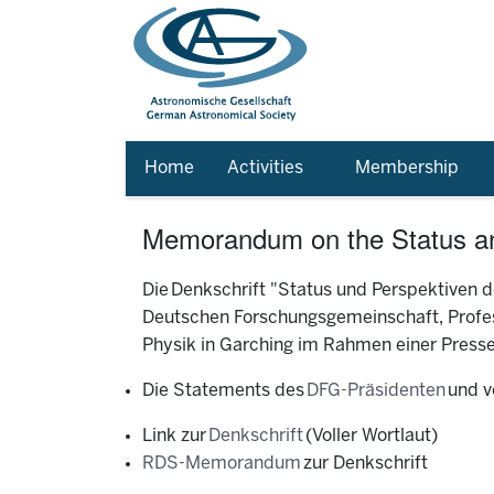
Home
Activities
Membership
Memorandum on the Status an
Die
Denkschrift "Status und Perspektiven 
Deutschen Forschungsgemeinschaft, Profess
Physik in Garching im Rahmen einer Presse
Die Statements des
DFG-Präsidenten
und 
Link zur
Denkschrift
(Voller Wortlaut)
RDS-Memorandum
zur Denkschrift