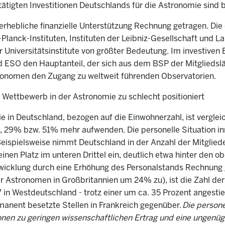
tätigten Investitionen Deutschlands für die Astronomie sind 
rhebliche finanzielle Unterstützung Rechnung getragen. Die 
Planck-Instituten, Instituten der Leibniz-Gesellschaft und L
r Universitätsinstitute von größter Bedeutung. Im investiven 
d ESO den Hauptanteil, der sich aus dem BSP der Mitgliedslä
ronomen den Zugang zu weltweit führenden Observatorien.
n Wettbewerb in der Astronomie zu schlecht positioniert
ie in Deutschland, bezogen auf die Einwohnerzahl, ist vergle
8%, 29% bzw. 51% mehr aufwenden. Die personelle Situation i
ispielsweise nimmt Deutschland in der Anzahl der Mitglieder
inen Platz im unteren Drittel ein, deutlich etwa hinter den
twicklung durch eine Erhöhung des Personalstands Rechnung
r Astronomen in Großbritannien um 24% zu), ist die Zahl der
in Westdeutschland - trotz einer um ca. 35 Prozent angestie
anent besetzte Stellen in Frankreich gegenüber.
Die person
tionen zu geringen wissenschaftlichen Ertrag und eine unge