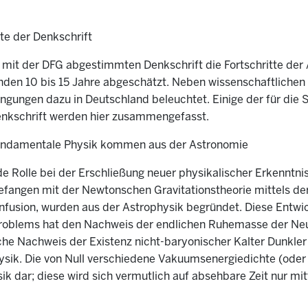
e der Denkschrift
 mit der DFG abgestimmten Denkschrift die Fortschritte der 
en 10 bis 15 Jahre abgeschätzt. Neben wissenschaftlichen
gungen dazu in Deutschland beleuchtet. Einige der für die S
Denkschrift werden hier zusammengefasst.
 fundamentale Physik kommen aus der Astronomie
nde Rolle bei der Erschließung neuer physikalischer Erkenntn
ngefangen mit der Newtonschen Gravitationstheorie mittels d
fusion, wurden aus der Astrophysik begründet. Diese Entwick
o-Problems hat den Nachweis der endlichen Ruhemasse der Ne
sche Nachweis der Existenz nicht-baryonischer Kalter Dunkler
k. Die von Null verschiedene Vakuumsenergiedichte (oder `Du
k dar; diese wird sich vermutlich auf absehbare Zeit nur m