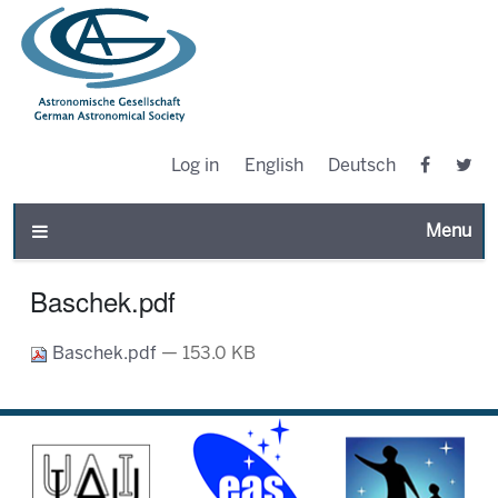
Log in
English
Deutsch
Toggle n
Baschek.pdf
Baschek.pdf
— 153.0 KB