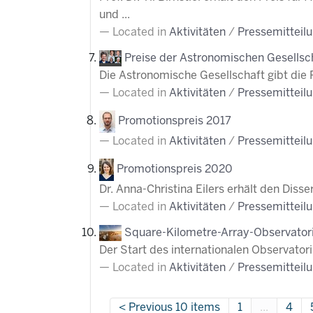
und ...
Located in
Aktivitäten
/
Pressemitteil
Preise der Astronomischen Gesellsc
Die Astronomische Gesellschaft gibt die 
Located in
Aktivitäten
/
Pressemitteil
Promotionspreis 2017
Located in
Aktivitäten
/
Pressemitteil
Promotionspreis 2020
Dr. Anna-Christina Eilers erhält den Diss
Located in
Aktivitäten
/
Pressemitteil
Square-Kilometre-Array-Observato
Der Start des internationalen Observatori
Located in
Aktivitäten
/
Pressemitteil
Previous 10 items
1
...
4