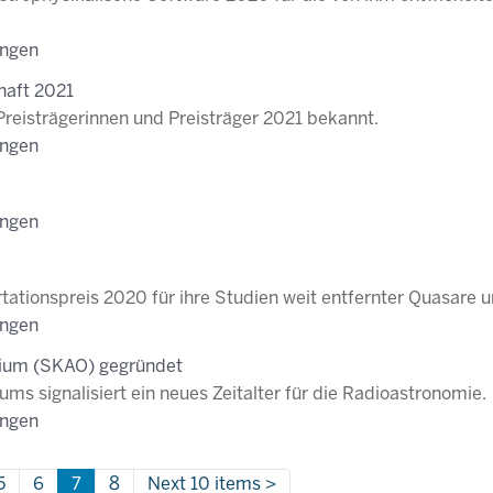
ungen
haft 2021
Preisträgerinnen und Preisträger 2021 bekannt.
ungen
ungen
ertationspreis 2020 für ihre Studien weit entfernter Quasare
ungen
rium (SKAO) gegründet
ums signalisiert ein neues Zeitalter für die Radioastronomie.
ungen
5
6
7
8
Next 10 items