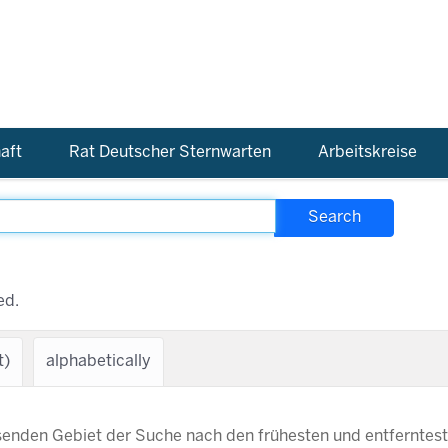
aft
Rat Deutscher Sternwarten
Arbeitskreise
ed.
t)
alphabetically
senden Gebiet der Suche nach den frühesten und entferntes