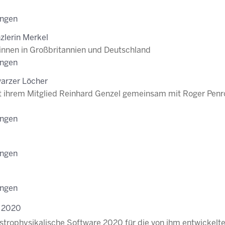
ungen
zlerin Merkel
innen in Großbritannien und Deutschland
ungen
warzer Löcher
rt ihrem Mitglied Reinhard Genzel gemeinsam mit Roger Pen
ungen
ungen
ungen
e 2020
ür Astrophysikalische Software 2020 für die von ihm entwickelt