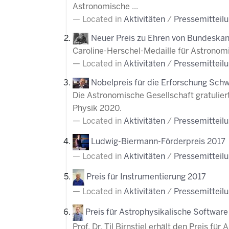
Astronomische ...
Located in
Aktivitäten
/
Pressemitteil
Neuer Preis zu Ehren von Bundeskan
Caroline-Herschel-Medaille für Astronom
Located in
Aktivitäten
/
Pressemitteil
Nobelpreis für die Erforschung Sch
Die Astronomische Gesellschaft gratulie
Physik 2020.
Located in
Aktivitäten
/
Pressemitteil
Ludwig-Biermann-Förderpreis 2017
Located in
Aktivitäten
/
Pressemitteil
Preis für Instrumentierung 2017
Located in
Aktivitäten
/
Pressemitteil
Preis für Astrophysikalische Softwar
Prof. Dr. Til Birnstiel erhält den Preis f